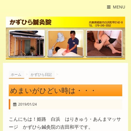
MENU
>
>
ホーム
かずひら日記
めまいがひどい時は・・・
2019/01/24
こんにちは！姫路 白浜 はりきゅう・あんまマッサ
ージ かずひら鍼灸院の吉田和平です。