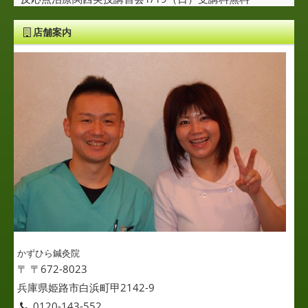
店舗案内
かずひら鍼灸院
〒 〒672-8023
兵庫県姫路市白浜町甲2142-9
0120-143-552